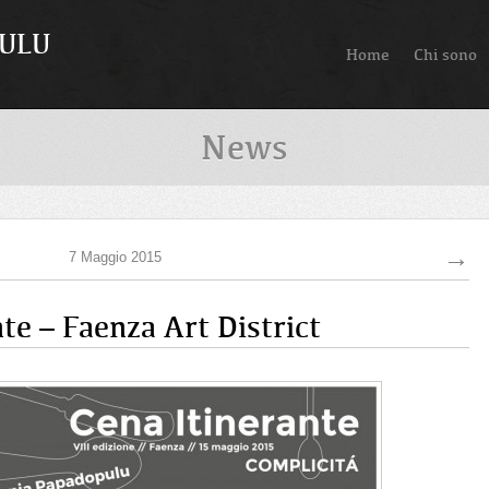
PULU
Home
Chi sono
News
→
7 Maggio 2015
nte – Faenza Art District