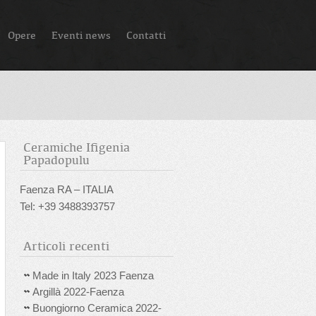
Opere
Eventi news
Contatti
Ceramiche Ifigenia
Papadopulu
Faenza RA – ITALIA
Tel: +39 3488393757
Articoli recenti
Made in Italy 2023 Faenza
Argillà 2022-Faenza
Buongiorno Ceramica 2022-