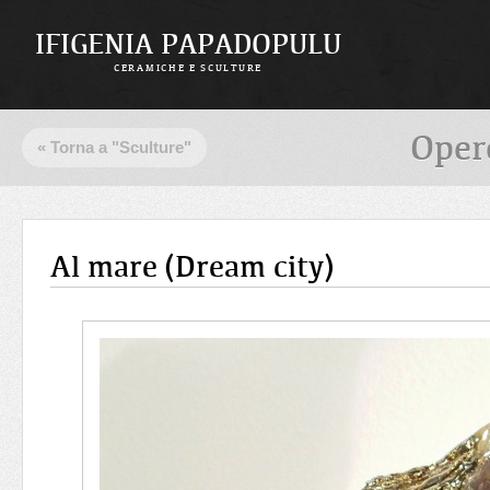
IFIGENIA PAPADOPULU
CERAMICHE E SCULTURE
Opere
« Torna a "Sculture"
Al mare (Dream city)